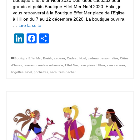
Boutique Effet Mer Noël 2020 Des idées cadeaux pour
grands et petits Boutique Effet Mer Noël 2020. Enfin, je
vous retrouverai à la Boutique Effet Mer place de l'Eglise
à Hillion du 7 au 12 décembre 2020. La boutique ouvrira
…
Lire la suite
LinkedIn
Facebook
Partager
Boutique Effet Mer
,
Breizh
,
cadeau
,
Cadeau Noel
,
cadeau personnalisé
,
Côtes
d'Armor
,
coussin
,
creation artisanale
,
Effet Mer
,
faire plaisir
,
Hillion
,
idee cadeau
,
lingettes
,
Noël
,
pochettes
,
sacs
,
zero dechet