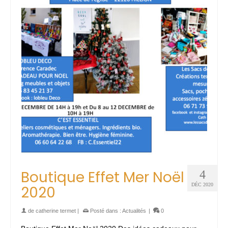
Boutique Effet Mer Noël
4
DÉC 2020
2020
de
catherine termet
|
Posté dans :
Actualités
|
0