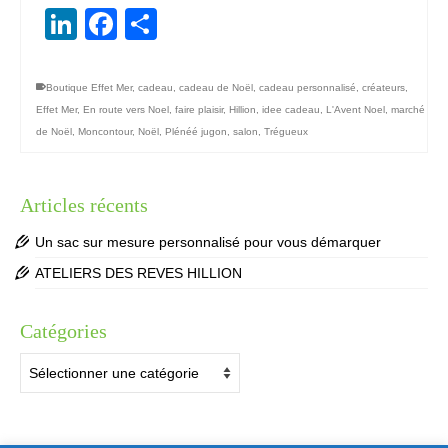
LinkedIn
Facebook
Partager
Boutique Effet Mer
,
cadeau
,
cadeau de Noël
,
cadeau personnalisé
,
créateurs
,
Effet Mer
,
En route vers Noel
,
faire plaisir
,
Hillion
,
idee cadeau
,
L'Avent Noel
,
marché
de Noël
,
Moncontour
,
Noël
,
Plénéé jugon
,
salon
,
Trégueux
Articles récents
Un sac sur mesure personnalisé pour vous démarquer
ATELIERS DES REVES HILLION
Catégories
Catégories