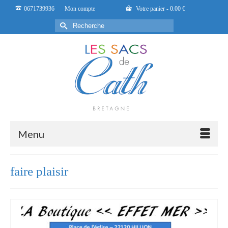
0671739936
Mon compte
Votre panier
-
0.00
€
Rechercher :
Menu
faire plaisir