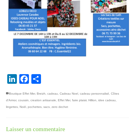
LinkedIn
Facebook
Partager
Boutique Effet Mer
,
Breizh
,
cadeau
,
Cadeau Noel
,
cadeau personnalisé
,
Côtes
d'Armor
,
coussin
,
creation artisanale
,
Effet Mer
,
faire plaisir
,
Hillion
,
idee cadeau
,
lingettes
,
Noël
,
pochettes
,
sacs
,
zero dechet
Laisser un commentaire