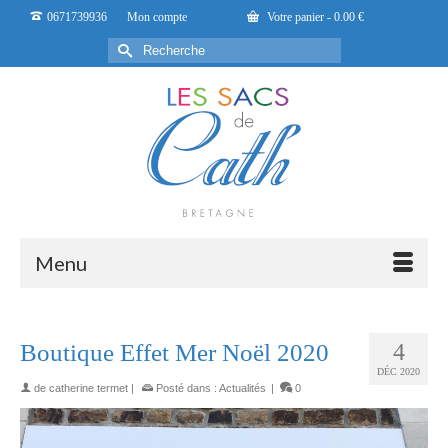
0671739936
Mon compte
Votre panier
-
0.00
€
Rechercher :
Menu
Boutique Effet Mer Noël 2020
4
DÉC 2020
de
catherine termet
|
Posté dans :
Actualités
|
0