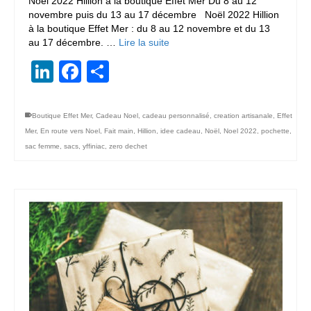
Noël 2022 Hillion à la boutique Effet Mer Du 8 au 12
novembre puis du 13 au 17 décembre Noël 2022 Hillion
à la boutique Effet Mer : du 8 au 12 novembre et du 13
au 17 décembre. …
Lire la suite
LinkedIn
Facebook
Partager
Boutique Effet Mer
,
Cadeau Noel
,
cadeau personnalisé
,
creation artisanale
,
Effet
Mer
,
En route vers Noel
,
Fait main
,
Hillion
,
idee cadeau
,
Noël
,
Noel 2022
,
pochette
,
sac femme
,
sacs
,
yffiniac
,
zero dechet