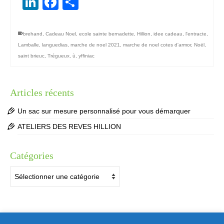
LinkedIn
Facebook
Partager
brehand
,
Cadeau Noel
,
ecole sainte bernadette
,
Hillion
,
idee cadeau
,
l'entracte
,
Lamballe
,
languedias
,
marche de noel 2021
,
marche de noel cotes d'armor
,
Noël
,
saint brieuc
,
Trégueux
,
ù
,
yffiniac
Articles récents
Un sac sur mesure personnalisé pour vous démarquer
ATELIERS DES REVES HILLION
Catégories
Catégories
Suivez-moi