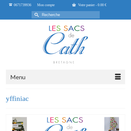
0671739936
Mon compte
Votre panier
-
0.00
€
Rechercher :
Menu
yffiniac