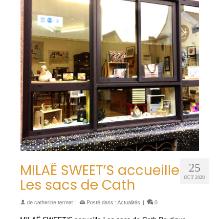
MILAË SWEET’S accueille
25
OCT 2020
Les sacs de Cath
de
catherine termet
|
Posté dans :
Actualités
|
0