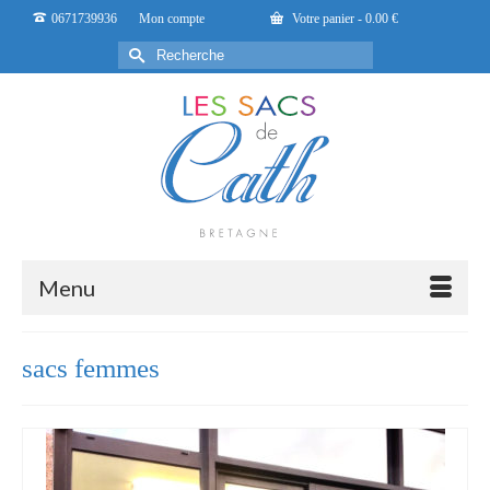
0671739936
Mon compte
Votre panier
-
0.00
€
Rechercher :
Menu
sacs femmes