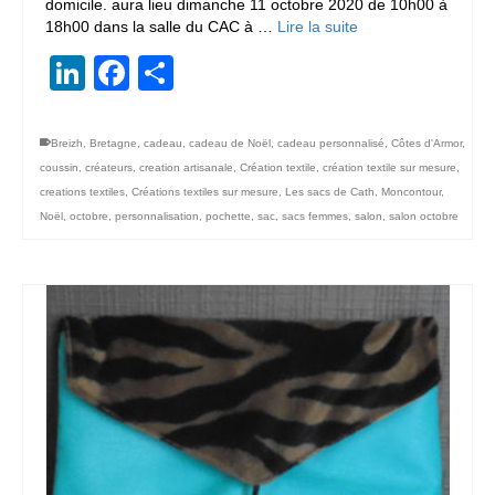
domicile. aura lieu dimanche 11 octobre 2020 de 10h00 à
18h00 dans la salle du CAC à …
Lire la suite
LinkedIn
Facebook
Partager
Breizh
,
Bretagne
,
cadeau
,
cadeau de Noël
,
cadeau personnalisé
,
Côtes d'Armor
,
coussin
,
créateurs
,
creation artisanale
,
Création textile
,
création textile sur mesure
,
creations textiles
,
Créations textiles sur mesure
,
Les sacs de Cath
,
Moncontour
,
Noël
,
octobre
,
personnalisation
,
pochette
,
sac
,
sacs femmes
,
salon
,
salon octobre