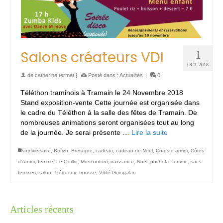
Salons créateurs VDI
1
OCT 2018
de
catherine termet
|
Posté dans :
Actualités
|
0
Téléthon traminois à Tramain le 24 Novembre 2018
Stand exposition-vente Cette journée est organisée dans
le cadre du Téléthon à la salle des fêtes de Tramain. De
nombreuses animations seront organisées tout au long
de la journée. Je serai présente …
Lire la suite
anniversaire
,
Breizh
,
Bretagne
,
cadeau
,
cadeau de Noël
,
Cotes d armor
,
Côtes
d'Armor
,
femme
,
Le Quillio
,
Moncontour
,
naissance
,
Noël
,
pochette femme
,
sacs
femmes
,
salon
,
Trégueux
,
trousse
,
Vildé Guingalan
Articles récents