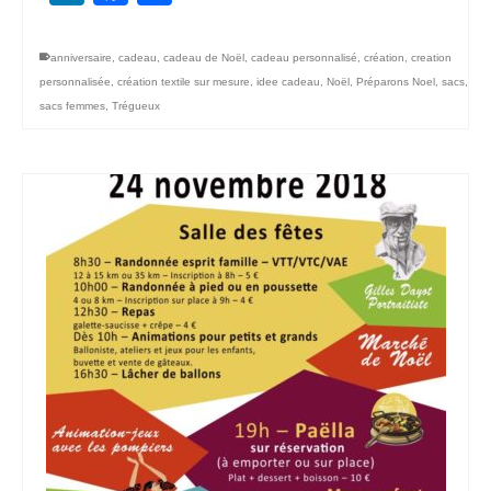
anniversaire
,
cadeau
,
cadeau de Noël
,
cadeau personnalisé
,
création
,
creation
personnalisée
,
création textile sur mesure
,
idee cadeau
,
Noël
,
Préparons Noel
,
sacs
,
sacs femmes
,
Trégueux