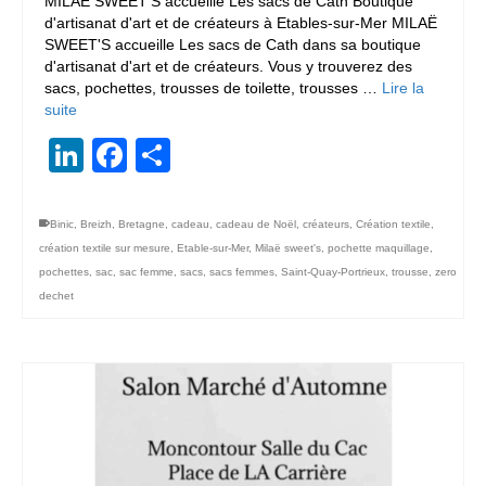
MILAË SWEET'S accueille Les sacs de Cath Boutique
d'artisanat d'art et de créateurs à Etables-sur-Mer MILAË
SWEET'S accueille Les sacs de Cath dans sa boutique
d'artisanat d'art et de créateurs. Vous y trouverez des
sacs, pochettes, trousses de toilette, trousses …
Lire la
suite
LinkedIn
Facebook
Partager
Binic
,
Breizh
,
Bretagne
,
cadeau
,
cadeau de Noël
,
créateurs
,
Création textile
,
création textile sur mesure
,
Etable-sur-Mer
,
Milaë sweet's
,
pochette maquillage
,
pochettes
,
sac
,
sac femme
,
sacs
,
sacs femmes
,
Saint-Quay-Portrieux
,
trousse
,
zero
dechet