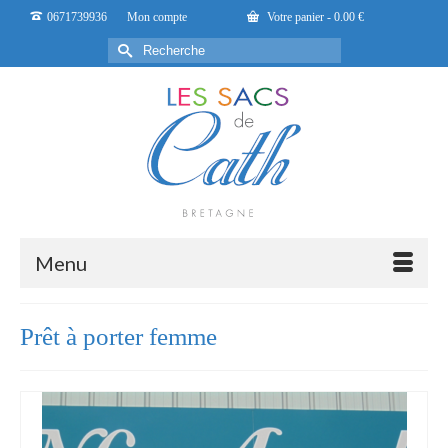
0671739936
Mon compte
Votre panier
-
0.00
€
Rechercher :
Menu
Prêt à porter femme