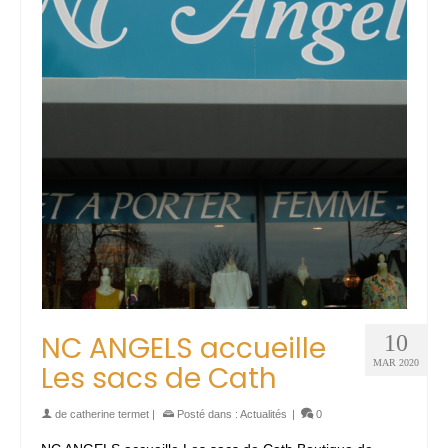
NC ANGELS accueille
10
MAR 2020
Les sacs de Cath
de
catherine termet
|
Posté dans :
Actualités
|
0