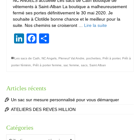
NC ANGELS accueille Les sacs de Cath Boutique de
vêtements à Saint-Alban La boutique a malheureusement
fermé ses portes définitivement le 30 mai 2020. Je
souhaite à Clotilde bonne chance et le meilleur pour la
suite. Nos chemins se croiseront …
Lire la suite
LinkedIn
Facebook
Partager
Les sacs de Cath
,
NC Angels
,
Pleneuf Val Andre
,
pochettes
,
Prêt à porter
,
Prêt à
porter féminin
,
Prêt à porter femme
,
sac femme
,
sacs
,
Saint Alban
Articles récents
Un sac sur mesure personnalisé pour vous démarquer
ATELIERS DES REVES HILLION
Catégories
Catégories