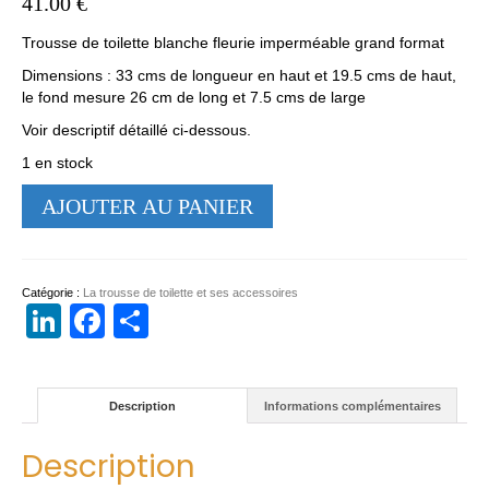
41.00
€
Trousse de toilette blanche fleurie imperméable grand format
Dimensions : 33 cms de longueur en haut et 19.5 cms de haut,
le fond mesure 26 cm de long et 7.5 cms de large
Voir descriptif détaillé ci-dessous.
1 en stock
quantité
AJOUTER AU PANIER
de
Trousse
de
toilette
Catégorie :
La trousse de toilette et ses accessoires
blanche
LinkedIn
Facebook
Partager
fleurie
imperméable
grand
format
Description
Informations complémentaires
Description