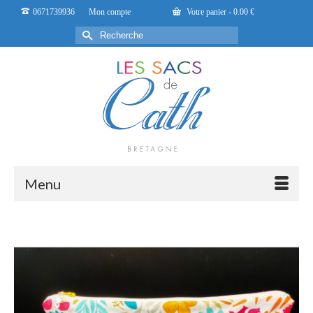
0671739936
Mon compte
Votre panier
-
0.00
€
Rechercher :
Menu