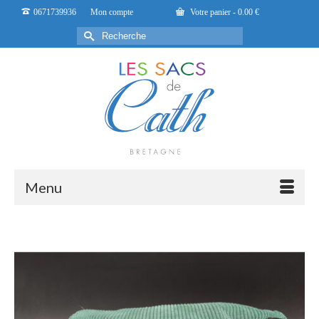
0671739936
Mon compte
Votre panier
-
0.00
€
Rechercher :
Menu