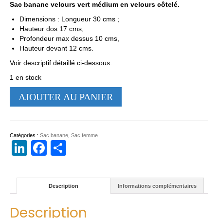
Sac banane velours vert médium en velours côtelé.
Dimensions : Longueur 30 cms ;
Hauteur dos 17 cms,
Profondeur max dessus 10 cms,
Hauteur devant 12 cms.
Voir descriptif détaillé ci-dessous.
1 en stock
quantité
AJOUTER AU PANIER
de
Sac
banane
velours
Catégories :
Sac banane
,
Sac femme
vert
LinkedIn
Facebook
Partager
médium
Description
Informations complémentaires
Description