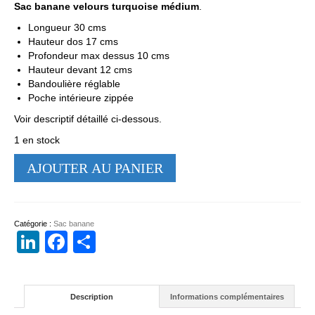
Sac banane velours turquoise médium
.
Longueur 30 cms
Hauteur dos 17 cms
Profondeur max dessus 10 cms
Hauteur devant 12 cms
Bandoulière réglable
Poche intérieure zippée
Voir descriptif détaillé ci-dessous.
1 en stock
quantité
AJOUTER AU PANIER
de
Sac
banane
velours
Catégorie :
Sac banane
turquoise
LinkedIn
Facebook
Partager
médium
Description
Informations complémentaires