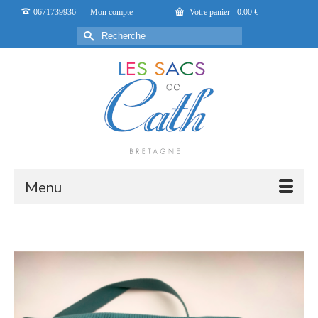
0671739936
Mon compte
Votre panier
-
0.00
€
Rechercher :
Menu