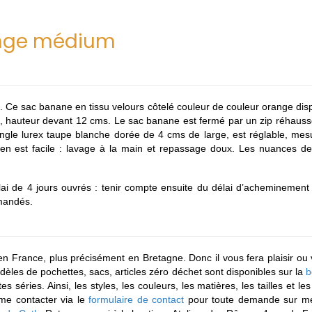
ange médium
 Ce sac banane en tissu velours côtelé couleur de couleur orange dis
hauteur devant 12 cms. Le sac banane est fermé par un zip réhaussé 
sangle lurex taupe blanche dorée de 4 cms de large, est réglable, 
 est facile : lavage à la main et repassage doux. Les nuances de c
i de 4 jours ouvrés : tenir compte ensuite du délai d’acheminement pa
mmandés.
n France, plus précisément en Bretagne. Donc il vous fera plaisir ou v
modèles de pochettes, sacs, articles zéro déchet sont disponibles sur la
b
s séries. Ainsi, les styles, les couleurs, les matières, les tailles et l
 me contacter via le
formulaire de contact
pour toute demande sur me