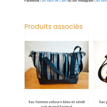
Facebook
Les sacs de Cath
ou sur Instagram
Les sac
Produits associés
graffiti
Sac femme velours bleu et simili
Sac 
cuir grand format