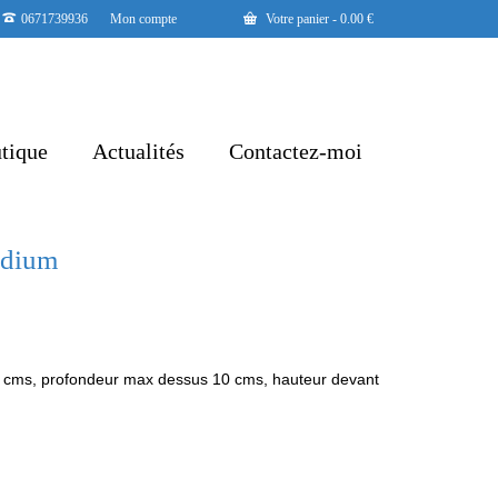
0671739936
Mon compte
Votre panier
-
0.00
€
tique
Actualités
Contactez-moi
édium
 cms, profondeur max dessus 10 cms, hauteur devant