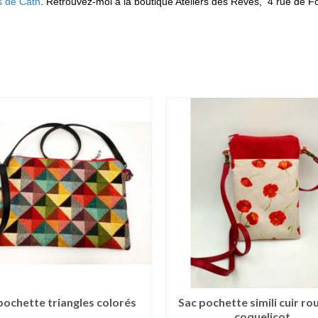
s de Cath
. Retrouvez-moi à la boutique Ateliers des Rêves, 4 rue de Fo
pochette triangles colorés
Sac pochette simili cuir ro
coquelicot