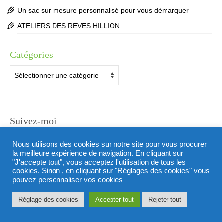
Un sac sur mesure personnalisé pour vous démarquer
ATELIERS DES REVES HILLION
Catégories
Catégories
Suivez-moi
Facebook
Instagram
Nous utilisons des cookies sur notre site pour vous procurer
la meilleure expérience de navigation. En cliquant sur
"J'accepte tout", vous acceptez l'utilisation de tous les
Contactez-moi
Mentions légales
Politique de confidentialité
cookies. Sinon , en cliquant sur "Réglages des cookies" vous
Conditions générales de vente
Plan du site
pouvez personnaliser vos cookies
© 2026 LES SACS DE CATH
Réglage des cookies
Accepter tout
Rejeter tout